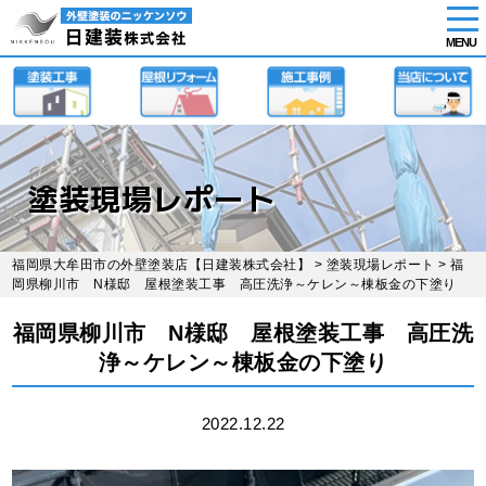
tog
nav
MENU
Skip
to
main
content
塗装現場レポート
福岡県大牟田市の外壁塗装店【日建装株式会社】
>
塗装現場レポート
> 福
岡県柳川市 N様邸 屋根塗装工事 高圧洗浄～ケレン～棟板金の下塗り
福岡県柳川市 N様邸 屋根塗装工事 高圧洗
浄～ケレン～棟板金の下塗り
2022.12.22