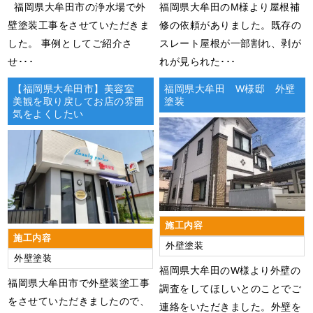
福岡県大牟田市の浄水場で外
​​福岡県大牟田のM様より屋根補
壁塗装工事をさせていただきま
修の依頼がありました。既存の
した。 事例としてご紹介さ
スレート屋根が一部割れ、剥が
せ･･･
れが見られた･･･
【福岡県大牟田市】美容室
福岡県大牟田 W様邸 外壁
美観を取り戻してお店の雰囲
塗装
気をよくしたい
施工内容
施工内容
外壁塗装
外壁塗装
福岡県大牟田のW様より外壁の
福岡県大牟田市で外壁装塗工事
調査をしてほしいとのことでご
をさせていただきましたので、
連絡をいただきました。外壁を