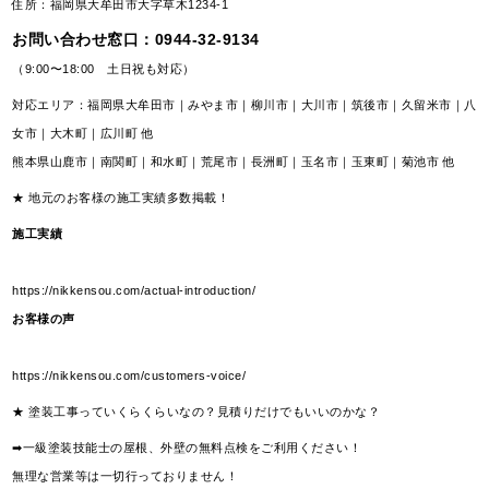
住所：福岡県大牟田市大字草木1234-1
お問い合わせ窓口：
0944-32-9134
（9:00〜18:00 土日祝も対応）
対応エリア：福岡県大牟田市｜みやま市｜柳川市｜大川市｜筑後市｜久留米市｜八
女市｜大木町｜広川町 他
熊本県山鹿市｜南関町｜和水町｜荒尾市｜長洲町｜玉名市｜玉東町｜菊池市 他
★ 地元のお客様の施工実績多数掲載！
施工実績
https://nikkensou.com/actual-introduction/
お客様の声
https://nikkensou.com/customers-voice/
★ 塗装工事っていくらくらいなの？見積りだけでもいいのかな？
➡一級塗装技能士の屋根、外壁の無料点検をご利用ください！
無理な営業等は一切行っておりません！