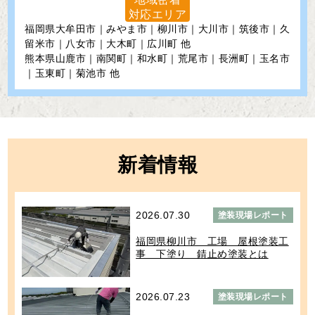
対応エリア
福岡県大牟田市｜みやま市｜柳川市｜大川市｜筑後市｜久
留米市｜八女市｜大木町｜広川町 他
熊本県山鹿市｜南関町｜和水町｜荒尾市｜長洲町｜玉名市
｜玉東町｜菊池市 他
新着情報
2026.07.30
塗装現場レポート
福岡県柳川市 工場 屋根塗装工
事 下塗り 錆止め塗装とは
2026.07.23
塗装現場レポート