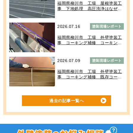
福岡県柳川市 工場 屋根塗装工
事 下地処理 高圧洗浄はなぜ必
要？
2026.07.16
塗装現場レポート
福岡県柳川市 工場 外壁塗装工
事 コーキング補修 コーキング
材の充填が完了しました
2026.07.09
塗装現場レポート
福岡県柳川市 工場 外壁塗装工
事 コーキング補修 既存コーキ
ング撤去からマスキング養生まで
の様子
過去の記事一覧へ