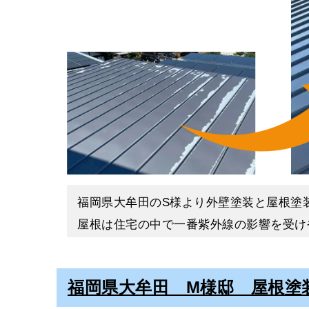
続いて屋根にのぼって点検をおこないまし
【３度塗り塗装】下塗り・中
すると、屋根には色褪せやコケの繁殖が見
下地処理が完了したら、塗装工程に入りま
このような屋根や外壁の経年劣化は、外観
屋根塗装は下塗り・中塗り・上塗りの3度
実際にＮ様からご相談いただいた際も、全
１番におこなうのは下塗りで、上塗り塗料
この工程をしっかりとおこなうことで、剥
サビ止め塗料による下塗り後は、中塗り・
足場の設置・養生・下地処理
中塗りと上塗りの2度塗りをおこなうこと
まずは、足場の設置と養生をおこないまし
福岡県大牟田のS様より外壁塗装と屋根塗
その後は下地処理として、高圧洗浄・コー
これでトタン屋根の塗装が完了しました。
屋根は住宅の中で一番紫外線の影響を受け
いきます。
この度はご依頼いただきありがとうござい
料を選択させていただきました。
下地処理には、塗料の密着性を高める役割
日本ペイントの遮熱塗料、サーモアイを使
そのため、屋根・外壁塗装において欠かす
＊K＊
福岡県大牟田 M様邸 屋根塗
選ばれる方は多くいます。断熱塗料と遮熱
下地処理が全て終わったら、塗装の工程に