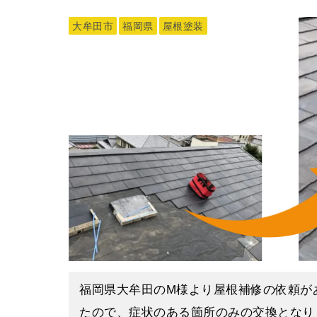
その効果は少し違います。
簡単に説明すると、断熱塗料は熱の伝わり
今回N様邸では、色味は変えずに劣化の進
料です。効果の違いとしては、遮熱塗料は
大牟田市
福岡県
屋根塗装
塗装は、下塗りのみ異なる塗料を使用して
福岡県大牟田市｜みやま市｜柳川市｜大川
断熱塗料は夏の暑さを抑えるだけではなく
仕上げ塗料を2回塗ることで、塗料本来の
熊本県山鹿市｜南関町｜和水町｜荒尾市｜
す。その分断熱塗料は値段も張るので、ご
ることができるのです。
のことなら、日建装へお気軽にご相談くだ
福岡県大牟田市の外壁塗装専門店【日建装
ります。
仕上げ塗装が完了して、N様邸は新築のよ
当社の屋根・外壁塗装工事については、
「
この度は、ご依頼いただきありがとうござ
＊K＊
福岡県大牟田市｜みやま市｜柳川市｜大川
​​福岡県大牟田のM様より屋根補修の依頼
熊本県山鹿市｜南関町｜和水町｜荒尾市｜
たので、症状のある箇所のみの交換となり