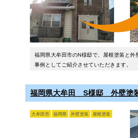
まずは高圧洗浄をおこないました。
高圧洗浄で塗装面の汚れやコケ・古い塗膜
今回ご依頼いただいたマンションは色褪せ
汚れなどを落とさずにその上から塗装して
こんなにも明るく素敵な建物に生まれ変わ
のです。
この度はご依頼いただきありがとうござい
そのため、高圧洗浄はとても重要な工程に
また、使用する高圧洗浄機はとても強い水
＊K＊
福岡県大牟田市のN様邸で、屋根塗装と外
ないます。
事例としてご紹介させていただきます。
高圧洗浄後は1～2日かけて十分に乾燥さ
ケレンとは鉄部のサビや古い塗膜を除去す
福岡県大牟田市｜みやま市｜柳川市｜大川
福岡県大牟田 S様邸 外壁塗
ケレンも塗料の密着性をよくするために重
熊本県山鹿市｜南関町｜和水町｜荒尾市｜
色褪せ・コケ・汚れによる美
のことなら、日建装へお気軽にご相談くだ
福岡県大牟田市の外壁塗装専門店【日建装
Ｎ様邸は、レンガ調タイルを使用している
下地処理については
「塗装前の下地処理」
大牟田市
福岡県
外壁塗装
屋根塗装
築15年ほど経過したとのことで、メンテ
状態の確認をしたところ、Ｎ様邸は白系の
白系の外壁は色褪せはしにくいカラーには