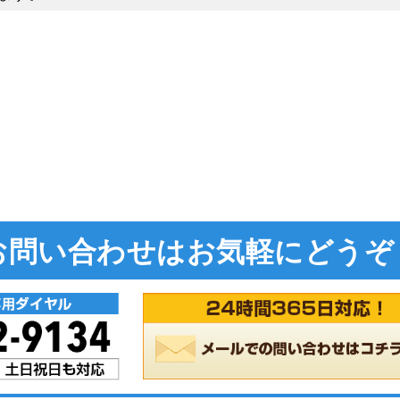
さい。
株式会社】
には防水シートが貼られているのですぐに大事になるこ
のもやはりよくありません。
処をせずに放置してしまうと、防水シートに劣化箇所が
することも少なくありません。そのため屋根の劣化を見
と、また10年に1度は屋根の劣化状況を確認するために無
ったため発見できたものの、屋根は通常の生活では確認
おり雨漏りが発生してから気がつくことがほとんどのケ
幅に増してしまうので早めに対策をする方が経済的な負
お問い合わせは
お気軽にどうぞ