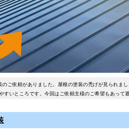
た。
塗り・上塗り
られ、防水機能の低下が確認できました。
す。
の美しさを損ねる原因にもなります。
塗りが基本となります。
体的な劣化による美観の低下が気になるとのことでした
の密着をよくするためにとても重要な工程です。
がれにくい塗膜を作ることができるのです。
上塗りをおこない施工完了となります。
・塗装の順に工事をおこないました
で、ムラなく均一に塗ることができます。
た。
装のご依頼がありました。屋根の塗装の禿げが見られまし
キング補修・ひび割れ補修・ケレンをおこない、下地を
やすいところです。今回はご依頼主様のご希望もあって
ました。
と美しい仕上がりにする役割があります。
用させていただきました。屋根の塗装で遮熱塗料と断熱
ことのできない工程なのです。
装
塗料を同じようなものだと捉えている方も多いのですが
入ります。