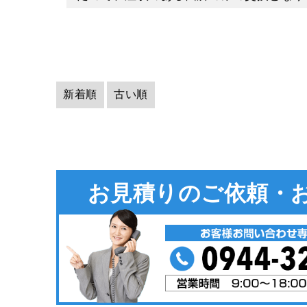
のことなら、日建装へお気軽にご相談くだ
福岡県大牟田市の外壁塗装専門店【日建装
屋根の一部分が損傷していても、屋根の下
りませんが、だからと言って放置しておく
雨漏りになっていないから大丈夫と何も対
場合そこから内部へ浸透して雨漏りに発展
新着順
古い順
場合はなるべく早く修理業者に依頼するこ
今回は依頼主様が偶然屋根に登る機会があ
査をすることが大切となります。
とがなく、気がついたらダメージを負って
す。雨漏りになってからだと修理金額も大
▶︎無料見積もりについてはこちら
いのでおすすめです。
お見積りのご依頼・