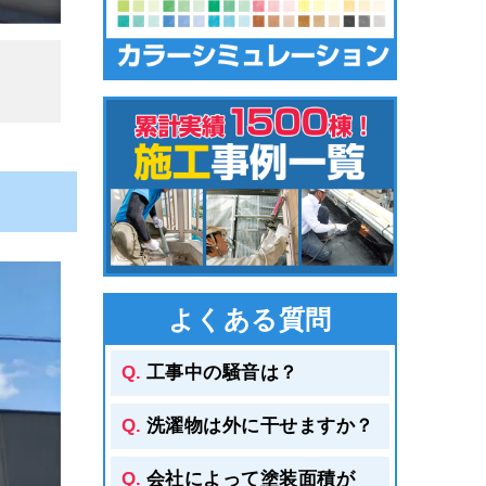
浄をお
た。
よくある質問
ます。
「上塗
工事中の騒音は？
洗濯物は外に干せますか？
会社によって塗装面積が