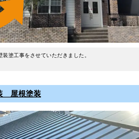
を落とすことで塗料の密着性が高まります。
や汚れから少し暗い印象でしたが、塗り替えをおこなう
しまうと、塗料が定着せずに剥がれやすい塗膜を作って
りました。
ました。
なります。
圧のため、洗い落とすというよりは削ぎ落とすイメージ
壁装塗工事をさせていただきました。
せ、ケレンをおこないました。
る作業のことです。
市｜筑後市｜久留米市｜八女市｜大木町｜広川町 他
装 屋根塗装
要な下地処理になります。
長洲町｜玉名市｜玉東町｜菊池市 他で、塗装工事、屋根
観の低下が気になる
さい。
株式会社】
ことで耐久性が高くおしゃれなお家です。
をご覧ください。
ナンスのご相談をいただきました。
外壁ということもあり汚れが目立っていました。
なりますが、汚れが目立ちやすいカラーなのです。