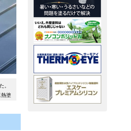
。
た。
整えて
遮熱塗
塗料を
、実は