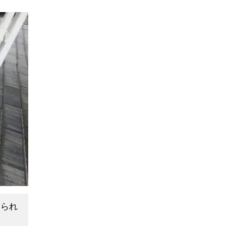
ある塗
すが、
るので
成す
工事
要があ
見られ
工事