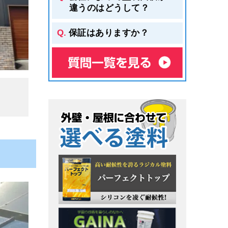
違うのはどうして？
ことで
保証はありますか？
しまう
でおこ
工事