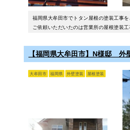
塗装をおこなう前に、塗装面をきれいに整
下地処理には「高圧洗浄」「ひび割れ補修
福岡県大牟田市でトタン屋根の塗装工事を
こない塗装面の汚れや古い塗膜などを除去
ご依頼いただいたのは営業所の屋根塗装工
高圧洗浄は屋根からおこない、その後外壁
こちらの工事が完工いたしましたので、事
高圧洗浄後は、ひび割れている箇所の補修
【福岡県大牟田市】N様邸 外
点検をさせていただいたところ、塗膜の剥
塗膜が剥がれることで金属がむき出しにな
屋根・外壁塗装
酸素や水に触れることで酸化してしまい、
大牟田市
福岡県
外壁塗装
屋根塗装
下地処理後は、いよいよ塗装に入っていき
サビをしっかりと除去して塗装をおこない
屋根も外壁も塗装工程は一緒で、まずは仕
次に塗装に厚みを付けるために「中塗り」
り」をおこない施工完了です。
【下地処理】高圧洗浄・ケレ
当社の塗装工事については、
「外壁塗装・