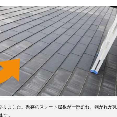
を抑えた塗料で、遮熱塗料は太陽の熱を反射する効果の
行をおさえる塗料を使用して塗装をおこないました。
太陽の熱を反射することで建物内部の温度上昇を防ぎま
、中塗りと上塗りには同じ塗料を使用します。
市｜筑後市｜久留米市｜八女市｜大木町｜広川町 他
、冬に内部の温度を外に逃がさないようにする効果もあ
役割である紫外線や雨風などから外壁を保護する塗膜を形
長洲町｜玉名市｜玉東町｜菊池市 他で、塗装工事、屋根
自宅の暖房設備や立地条件を合わせて慎重に選択する必
さい。
株式会社】
うな美しい外観になりました。
外壁塗装・屋根塗装」
をご確認ください。
いました。
市｜筑後市｜久留米市｜八女市｜大木町｜広川町 他
がありました。既存のスレート屋根が一部割れ、剥がれが
長洲町｜玉名市｜玉東町｜菊池市 他で、塗装工事、屋根
ます。