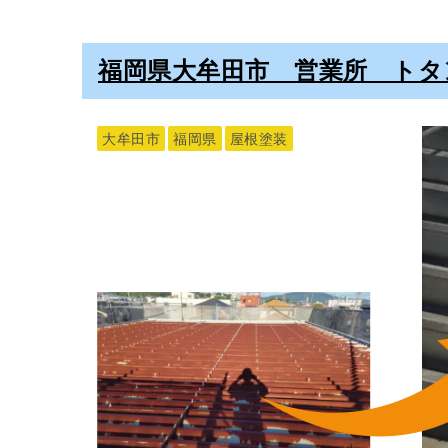
福岡県大牟田市 営業所 トタ
施工前の状態
施工前は、雨だれやホコリなどによる汚れ
大牟田市
福岡県
屋根塗装
した。
外壁の汚れは、雨だれ・ホコリ・排気ガス
また色褪せが起こるのは、主に太陽光に含
これらの劣化は美観を損ねるだけではなく
ンスは欠かせません。
下地処理
塗装工事では工事が始まったからといって