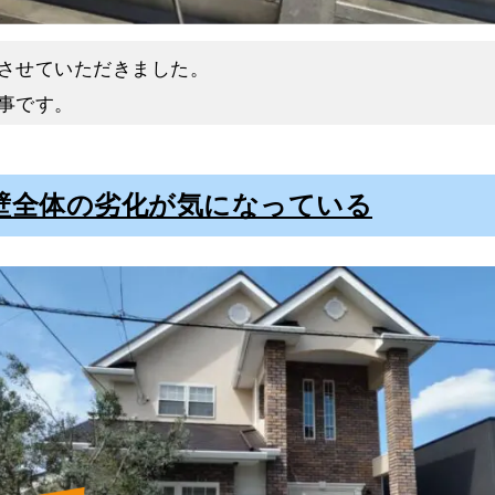
え補強する「下地処理」が必要です。
」「コーキング補修」「ケレン」があり、まずは高圧洗
させていただきました。
していきます。
事です。
の洗浄に移っていきます。
例としてご紹介させていただきます。
とコーキングの補修にて塗装面を補強し整えました。
壁全体の劣化が気になっている
がれやサビが全範囲で発生している状態を確認できまし
り、酸素や水に触れてしまいます。
サビが発生してしまうのです。
ます。
ました。
上げ塗料の密着性を高めるために「下塗り」をおこない
をおこない、最後に中塗りで生じたムラをなくすように
ン
屋根塗装」
をご覧ください。