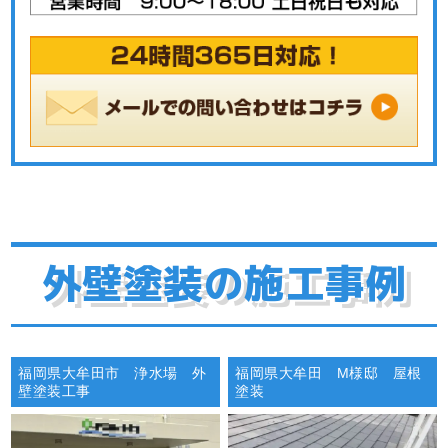
にもつながってしまうため、定期的なメンテナンスは欠か
せません。
下地処理
塗装工事では工事が始まったからといって、すぐに塗装工
程に入れるわけではありません。
塗装をおこなう前に、塗装面をきれいに整え補強する「下
地処理」が必要です。
下地処理には「高圧洗浄」「ひび割れ補修」「コーキング
補修」「ケレン」があり、まずは高圧洗浄をおこない塗装
外壁塗装の施工事例
面の汚れや古い塗膜などを除去していきます。
高圧洗浄は屋根からおこない、その後外壁の洗浄に移って
いきます。
高圧洗浄後は、ひび割れている箇所の補修とコーキングの
補修にて塗装面を補強し整えました。
福岡県大牟田市 浄水場 外
福岡県大牟田 M様邸 屋根
壁塗装工事
塗装
屋根・外壁塗装