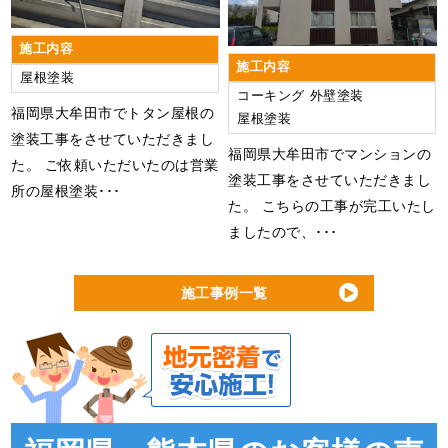
福岡県大牟田市｜みやま市｜柳川市｜大川市｜筑後市｜久
留米市｜八女市｜大木町｜広川町 他
施工内容
熊本県山鹿市｜南関町｜和水町｜荒尾市｜長洲町｜玉名市
福岡県大牟田市の外壁塗装専門店【日建装株式会社】
施工内容
屋根塗装
｜玉東町｜菊池市 他で、塗装工事、屋根工事のことなら、
コーキング
外壁塗装
日建装へお気軽にご相談ください。
福岡県大牟田市でトタン屋根の
屋根塗装
塗装工事をさせていただきまし
福岡県大牟田市でマンションの
た。 ご依頼いただいたのは営業
塗装工事をさせていただきまし
所の屋根塗装･･･
た。 こちらの工事が完工いたし
ましたので、･･･
施工事例一覧