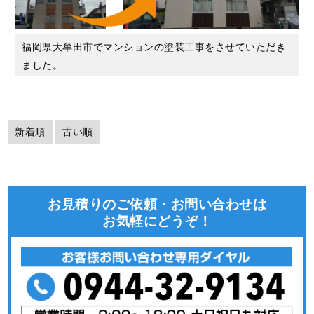
福岡県大牟田市でマンションの塗装工事をさせていただき
ました。
こちらの工事が完工いたしましたので、事例としてご紹介
させていただきます。
新着順
古い順
施工前の状態
施工前は、雨だれやホコリなどによる汚れや色褪せによっ
お見積りのご依頼・お問い合わせは
て、外壁塗装が劣化していることが確認できました。
お気軽にどうぞ！
外壁の汚れは、雨だれ・ホコリ・排気ガス・コケやカビな
どが原因となって発生します。
また色褪せが起こるのは、主に太陽光に含まれる紫外線が
原因とされています。
これらの劣化は美観を損ねるだけではなく、建物の老朽化