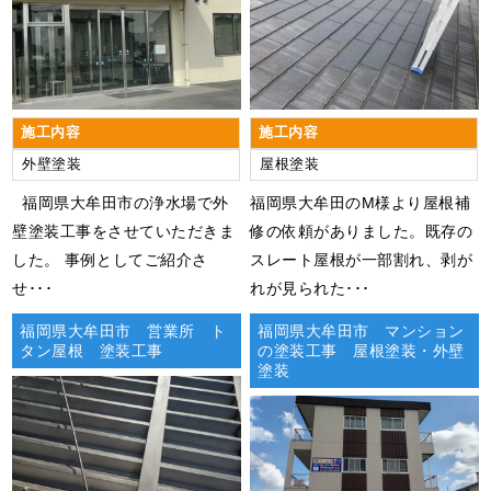
下地処理後は、いよいよ塗装に入っていきます。
屋根も外壁も塗装工程は一緒で、まずは仕上げ塗料の密着
性を高めるために「下塗り」をおこないます。
次に塗装に厚みを付けるために「中塗り」をおこない、最
施工内容
施工内容
後に中塗りで生じたムラをなくすように「上塗り」をおこ
外壁塗装
屋根塗装
ない施工完了です。
福岡県大牟田市の浄水場で外
​​福岡県大牟田のM様より屋根補
当社の塗装工事については、
「外壁塗装・屋根塗装」
をご
壁塗装工事をさせていただきま
修の依頼がありました。既存の
覧ください。
した。 事例としてご紹介さ
スレート屋根が一部割れ、剥が
せ･･･
れが見られた･･･
今回ご依頼いただいたマンションは色褪せや汚れから少し
暗い印象でしたが、塗り替えをおこなうことでこんなにも
福岡県大牟田市 営業所 ト
福岡県大牟田市 マンション
タン屋根 塗装工事
の塗装工事 屋根塗装・外壁
明るく素敵な建物に生まれ変わりました。
この度はご依頼いただきありがとうございました。
塗装
＊K＊