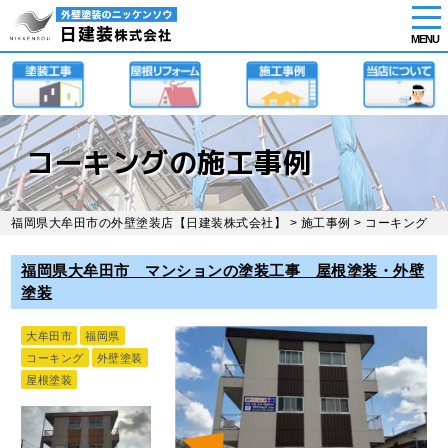
tog
nav
MENU
Skip
to
main
content
コーキングの施工事例
福岡県大牟田市の外壁塗装店【日建装株式会社】
>
施工事例
>
コーキング
福岡県大牟田市 マンションの塗装工事 屋根塗装・外壁
塗装
大牟田市
福岡県
コーキング
外壁塗装
屋根塗装