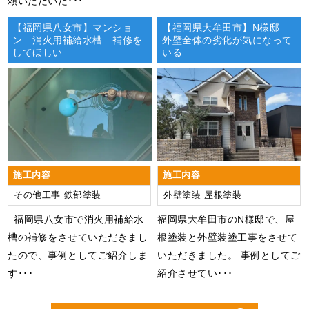
頼いただいた･･･
【福岡県八女市】マンショ
【福岡県大牟田市】N様邸
ン 消火用補給水槽 補修を
外壁全体の劣化が気になって
してほしい
いる
施工内容
施工内容
その他工事
鉄部塗装
外壁塗装
屋根塗装
福岡県八女市で消火用補給水
福岡県大牟田市のN様邸で、屋
槽の補修をさせていただきまし
根塗装と外壁装塗工事をさせて
たので、事例としてご紹介しま
いただきました。 事例としてご
す･･･
紹介させてい･･･