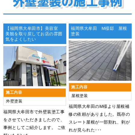
外壁塗装の施工事例
【福岡県大牟田市】美容室
福岡県大牟田 M様邸 屋根
美観を取り戻してお店の雰囲
塗装
気をよくしたい
施工内容
施工内容
屋根塗装
外壁塗装
​​福岡県大牟田のM様より屋根補
福岡県大牟田市で外壁装塗工事
修の依頼がありました。既存の
をさせていただきましたので、
スレート屋根が一部割れ、剥が
事例としてご紹介します。 ご依
れが見られた･･･