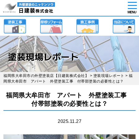
tog
nav
MENU
Skip
to
main
content
塗装現場レポート
福岡県大牟田市の外壁塗装店【日建装株式会社】
>
塗装現場レポート
> 福
岡県大牟田市 アパート 外壁塗装工事 付帯部塗装の必要性とは？
福岡県大牟田市 アパート 外壁塗装工事
付帯部塗装の必要性とは？
2025.11.27