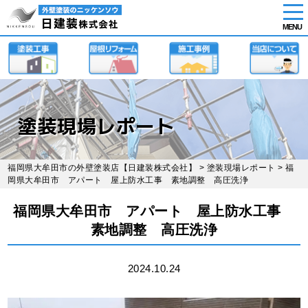
tog
nav
MENU
Skip
to
main
content
塗装現場レポート
福岡県大牟田市の外壁塗装店【日建装株式会社】
>
塗装現場レポート
> 福
岡県大牟田市 アパート 屋上防水工事 素地調整 高圧洗浄
福岡県大牟田市 アパート 屋上防水工事
素地調整 高圧洗浄
2024.10.24