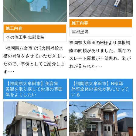
施工内容
施工内容
屋根塗装
その他工事
鉄部塗装
​​福岡県大牟田のM様より屋根補
福岡県八女市で消火用補給水
修の依頼がありました。既存の
槽の補修をさせていただきまし
スレート屋根が一部割れ、剥が
たので、事例としてご紹介しま
れが見られた･･･
す･･･
【福岡県大牟田市】美容室
【福岡県大牟田市】N様邸
美観を取り戻してお店の雰囲
外壁全体の劣化が気になって
気をよくしたい
いる