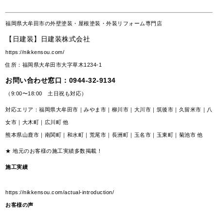
福岡県大牟田市の外壁塗装・屋根塗装・外装リフォーム専門店
【日建装】日建装株式会社
https://nikkensou.com/
住所：福岡県大牟田市大字草木1234-1
お問い合わせ窓口：
0944-32-9134
（9:00〜18:00 土日祝も対応）
対応エリア：福岡県大牟田市｜みやま市｜柳川市｜大川市｜筑後市｜久留米市｜八
女市｜大木町｜広川町 他
熊本県山鹿市｜南関町｜和水町｜荒尾市｜長洲町｜玉名市｜玉東町｜菊池市 他
★ 地元のお客様の施工実績多数掲載！
施工実績
https://nikkensou.com/actual-introduction/
お客様の声