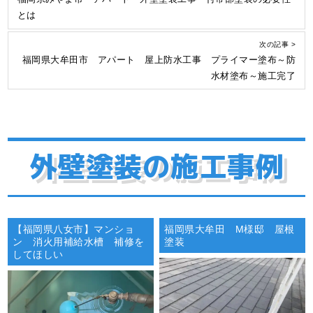
とは
次の記事 >
福岡県大牟田市 アパート 屋上防水工事 プライマー塗布～防
水材塗布～施工完了
外壁塗装の施工事例
【福岡県八女市】マンショ
福岡県大牟田 M様邸 屋根
ン 消火用補給水槽 補修を
塗装
してほしい