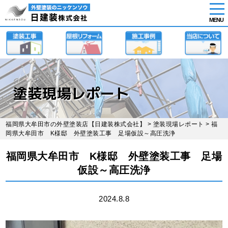
tog
nav
MENU
Skip
to
main
content
塗装現場レポート
福岡県大牟田市の外壁塗装店【日建装株式会社】
>
塗装現場レポート
> 福
岡県大牟田市 K様邸 外壁塗装工事 足場仮設～高圧洗浄
福岡県大牟田市 K様邸 外壁塗装工事 足場
仮設～高圧洗浄
2024.8.8