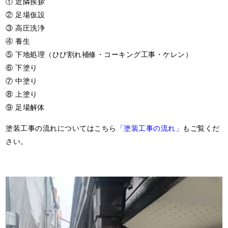
① 近隣挨拶
② 足場仮設
③ 高圧洗浄
④ 養生
⑤ 下地処理（ひび割れ補修・コーキング工事・ケレン）
⑥ 下塗り
⑦ 中塗り
⑧ 上塗り
⑨ 足場解体
塗装工事の流れについてはこちら
「塗装工事の流れ」
もご覧くだ
さい。