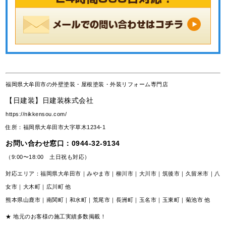
福岡県大牟田市の外壁塗装・屋根塗装・外装リフォーム専門店
【日建装】日建装株式会社
https://nikkensou.com/
住所：福岡県大牟田市大字草木1234-1
お問い合わせ窓口：
0944-32-9134
（9:00〜18:00 土日祝も対応）
対応エリア：福岡県大牟田市｜みやま市｜柳川市｜大川市｜筑後市｜久留米市｜八
女市｜大木町｜広川町 他
熊本県山鹿市｜南関町｜和水町｜荒尾市｜長洲町｜玉名市｜玉東町｜菊池市 他
★ 地元のお客様の施工実績多数掲載！