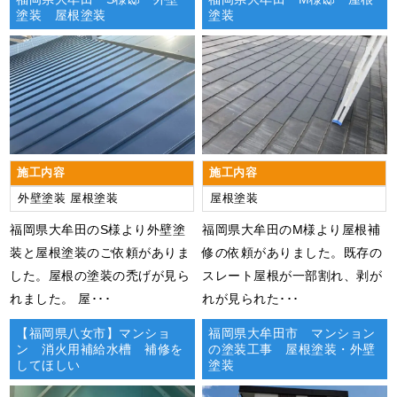
塗装 屋根塗装
塗装
施工内容
施工内容
外壁塗装
屋根塗装
屋根塗装
福岡県大牟田のS様より外壁塗
​​福岡県大牟田のM様より屋根補
装と屋根塗装のご依頼がありま
修の依頼がありました。既存の
した。屋根の塗装の禿げが見ら
スレート屋根が一部割れ、剥が
れました。 屋･･･
れが見られた･･･
【福岡県八女市】マンショ
福岡県大牟田市 マンション
ン 消火用補給水槽 補修を
の塗装工事 屋根塗装・外壁
してほしい
塗装