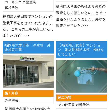
コーキング
外壁塗装
福岡県大牟田のW様より外壁の
屋根塗装
調査をしてほしいとのことでご
福岡県大牟田市でマンションの
連絡をいただきました。外壁を
塗装工事をさせていただきまし
調査させていただ･･･
た。 こちらの工事が完工いたし
ましたので、･･･
福岡県大牟田市 浄水場 外
【福岡県八女市】マンショ
壁塗装工事
ン 消火用補給水槽 補修を
してほしい
施工内容
施工内容
外壁塗装
その他工事
鉄部塗装
福岡県大牟田市の浄水場で外