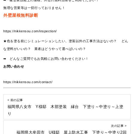
➡一級塗装技能士の屋根、外壁の無料点検をご利用ください！
無理な営業等は一切行っておりません！
外壁屋根無料診断
https://nikkensou.com/inspection/
★色を塗る前にシミュレーションしたい、塗装以外の工事方法はないの？ どん
な塗料がいいの？ 業者はどうやって選べばいいの？
➡ どんなご質問でもお気軽にお問い合わせください！
お問い合わせ
https://nikkensou.com/contact/
< 前の記事
福岡県八女市 Y様邸 木部塗装 縁台 下塗り～中塗り～上塗
り
次の記事 >
福岡県大牟田市 U様邸 屋上防水工事 下塗り～中塗り2回