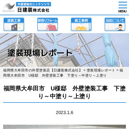
tog
nav
MENU
Skip
to
main
content
塗装現場レポート
福岡県大牟田市の外壁塗装店【日建装株式会社】
>
塗装現場レポート
> 福
岡県大牟田市 U様邸 外壁塗装工事 下塗り～中塗り～上塗り
福岡県大牟田市 U様邸 外壁塗装工事 下塗
り～中塗り～上塗り
2023.1.6