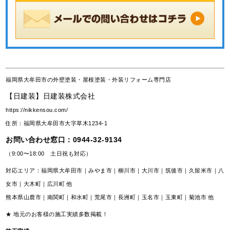
福岡県大牟田市の外壁塗装・屋根塗装・外装リフォーム専門店
【日建装】日建装株式会社
https://nikkensou.com/
住所：福岡県大牟田市大字草木1234-1
お問い合わせ窓口：
0944-32-9134
（9:00〜18:00 土日祝も対応）
対応エリア：福岡県大牟田市｜みやま市｜柳川市｜大川市｜筑後市｜久留米市｜八
女市｜大木町｜広川町 他
熊本県山鹿市｜南関町｜和水町｜荒尾市｜長洲町｜玉名市｜玉東町｜菊池市 他
★ 地元のお客様の施工実績多数掲載！