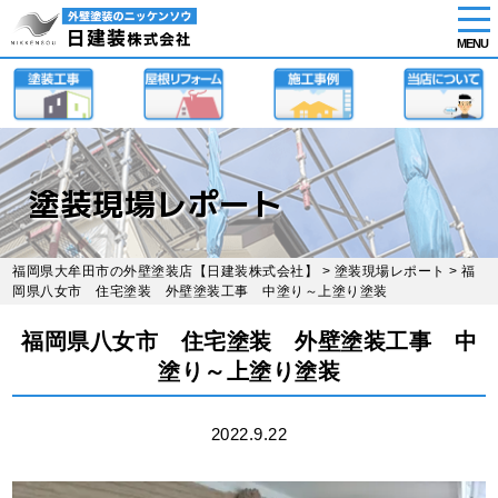
tog
nav
MENU
Skip
to
main
content
塗装現場レポート
福岡県大牟田市の外壁塗装店【日建装株式会社】
>
塗装現場レポート
> 福
岡県八女市 住宅塗装 外壁塗装工事 中塗り～上塗り塗装
福岡県八女市 住宅塗装 外壁塗装工事 中
塗り～上塗り塗装
2022.9.22