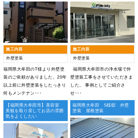
施工内容
施工内容
外壁塗装
外壁塗装
福岡県大牟田のT様より外壁塗
福岡県大牟田市の浄水場で外
装のご依頼がありました。20年
壁塗装工事をさせていただきま
以上前に外壁塗装をしたっきり
した。 事例としてご紹介さ
何もメンテナン･･･
せ･･･
【福岡県大牟田市】美容室
福岡県大牟田 S様邸 外壁
美観を取り戻してお店の雰囲
塗装 屋根塗装
気をよくしたい