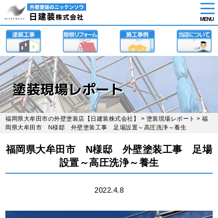
tog
nav
MENU
Skip
to
main
content
塗装現場レポート
福岡県大牟田市の外壁塗装店【日建装株式会社】
>
塗装現場レポート
> 福
岡県大牟田市 N様邸 外壁塗装工事 足場設置～高圧洗浄～養生
福岡県大牟田市 N様邸 外壁塗装工事 足場
設置～高圧洗浄～養生
2022.4.8