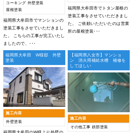
コーキング
外壁塗装
福岡県大牟田市でトタン屋根の
屋根塗装
塗装工事をさせていただきまし
福岡県大牟田市でマンションの
た。 ご依頼いただいたのは営業
塗装工事をさせていただきまし
所の屋根塗装･･･
た。 こちらの工事が完工いたし
ましたので、･･･
福岡県大牟田 W様邸 外壁
【福岡県八女市】マンショ
塗装
ン 消火用補給水槽 補修を
してほしい
施工内容
施工内容
外壁塗装
その他工事
鉄部塗装
福岡県大牟田のW様より外壁の