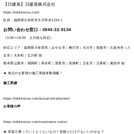
【日建装】日建装株式会社
https://nikkensou.com/
住所：福岡県大牟田市大字草木1234-1
お問い合わせ窓口：
0944-32-9134
（9:00〜18:00 土日祝も対応）
対応エリア：福岡県大牟田市｜みやま市｜柳川市｜大川市｜筑後市｜久留米市｜八
女市｜大木町｜広川町 他
熊本県山鹿市｜南関町｜和水町｜荒尾市｜長洲町｜玉名市｜玉東町｜菊池市 他
★ 地元のお客様の施工実績多数掲載！
施工実績
https://nikkensou.com/actual-introduction/
お客様の声
https://nikkensou.com/customers-voice/
★ 塗装工事っていくらくらいなの？見積りだけでもいいのかな？