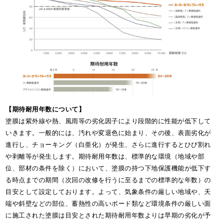
【期待耐用年数について】
塗膜は紫外線や熱、風雨等の劣化因子により段階的に性能が低下して
いきます。一般的には、汚れや変退色に始まり、その後、表面劣化が
進行し、チョーキング（白亜化）が発生、さらに進行するとひび割れ
や剥離等が発生します。期待耐用年数は、標準的な環境（地域や部
位、部材の条件を除く）において、塗膜の持つ下地保護機能が低下す
る時点までの期間（次回の改修を行うに至るまでの標準的な年数）の
目安として設定しております。よって、気象条件の厳しい地域や、天
端や斜壁などの部位、蓄熱性の高いボード類など環境条件の厳しい面
に施工された塗膜は目安とされた期待耐用年数よりは早期の劣化が予