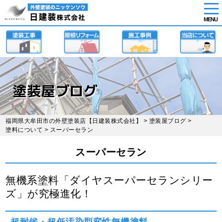
tog
nav
MENU
Skip
to
main
content
塗装屋ブログ
福岡県大牟田市の外壁塗装店【日建装株式会社】
>
塗装屋ブログ
>
塗料について
> スーパーセラン
スーパーセラン
無機系塗料「ダイヤスーパーセランシリー
ズ」が究極進化！