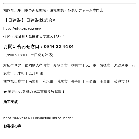
福岡県大牟田市の外壁塗装・屋根塗装・外装リフォーム専門店
【日建装】日建装株式会社
https://nikkensou.com/
住所：福岡県大牟田市大字草木1234-1
お問い合わせ窓口：
0944-32-9134
（9:00〜18:00 土日祝も対応）
対応エリア：福岡県大牟田市｜みやま市｜柳川市｜大川市｜筑後市｜久留米市｜八
女市｜大木町｜広川町 他
熊本県山鹿市｜南関町｜和水町｜荒尾市｜長洲町｜玉名市｜玉東町｜菊池市 他
★ 地元のお客様の施工実績多数掲載！
施工実績
https://nikkensou.com/actual-introduction/
お客様の声