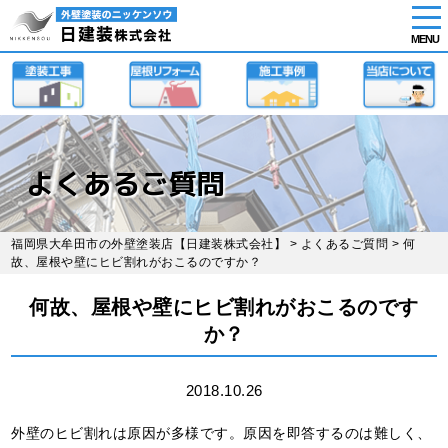
tog
nav
MENU
Skip
to
main
content
よくあるご質問
福岡県大牟田市の外壁塗装店【日建装株式会社】
>
よくあるご質問
> 何
故、屋根や壁にヒビ割れがおこるのですか？
何故、屋根や壁にヒビ割れがおこるのです
か？
2018.10.26
外壁のヒビ割れは原因が多様です。原因を即答するのは難しく、