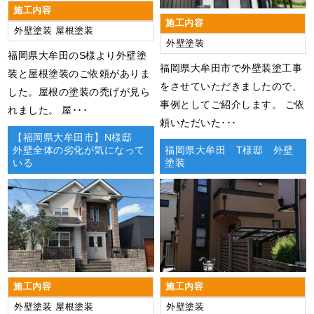
施工内容
施工内容
外壁塗装
屋根塗装
外壁塗装
福岡県大牟田のS様より外壁塗
福岡県大牟田市で外壁装塗工事
装と屋根塗装のご依頼がありま
をさせていただきましたので、
した。屋根の塗装の禿げが見ら
事例としてご紹介します。 ご依
れました。 屋･･･
頼いただいた･･･
【福岡県大牟田市】N様邸
外壁全体の劣化が気になって
福岡県大牟田 T様邸 外壁
いる
塗装
施工内容
施工内容
外壁塗装
屋根塗装
外壁塗装