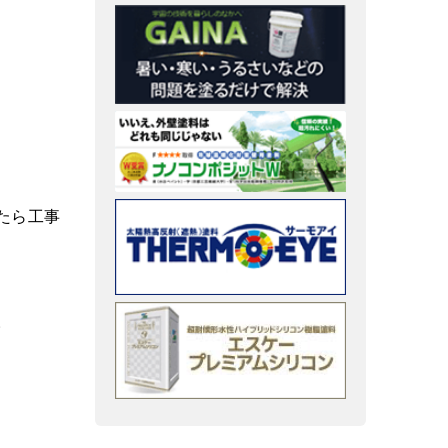
たら工事
。