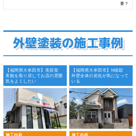
要？
外壁塗装の施工事例
【福岡県大牟田市】美容室
【福岡県大牟田市】N様邸
美観を取り戻してお店の雰囲
外壁全体の劣化が気になって
気をよくしたい
いる
施工内容
施工内容