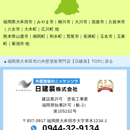
福岡県大牟田市｜みやま市｜柳川市｜大川市｜筑後市｜久留米市
｜八女市｜大木町｜広川町 他
熊本県山鹿市｜南関町｜和水町｜荒尾市｜長洲町｜玉名市｜玉東
町｜菊池市 他
▲福岡県大牟田市の外壁塗装専門店【日建装】TOPに戻る
建設業許可 塗装工事業
福岡県知事許可（般-2）
第105152号
〒837-0917 福岡県大牟田市大字草木1234-1
0944-32-9134