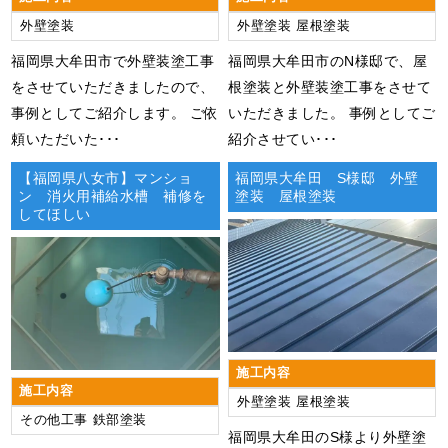
外壁塗装
外壁塗装
屋根塗装
福岡県大牟田市で外壁装塗工事
福岡県大牟田市のN様邸で、屋
をさせていただきましたので、
根塗装と外壁装塗工事をさせて
事例としてご紹介します。 ご依
いただきました。 事例としてご
頼いただいた･･･
紹介させてい･･･
【福岡県八女市】マンショ
福岡県大牟田 S様邸 外壁
ン 消火用補給水槽 補修を
塗装 屋根塗装
してほしい
施工内容
施工内容
外壁塗装
屋根塗装
その他工事
鉄部塗装
福岡県大牟田のS様より外壁塗