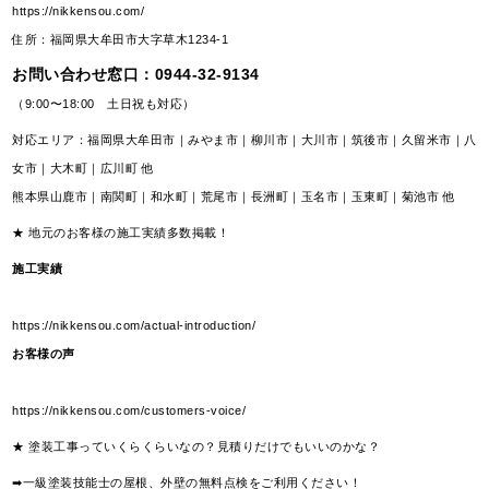
https://nikkensou.com/
住所：福岡県大牟田市大字草木1234-1
お問い合わせ窓口：
0944-32-9134
（9:00〜18:00 土日祝も対応）
対応エリア：福岡県大牟田市｜みやま市｜柳川市｜大川市｜筑後市｜久留米市｜八
女市｜大木町｜広川町 他
熊本県山鹿市｜南関町｜和水町｜荒尾市｜長洲町｜玉名市｜玉東町｜菊池市 他
★ 地元のお客様の施工実績多数掲載！
施工実績
https://nikkensou.com/actual-introduction/
お客様の声
https://nikkensou.com/customers-voice/
★ 塗装工事っていくらくらいなの？見積りだけでもいいのかな？
➡一級塗装技能士の屋根、外壁の無料点検をご利用ください！