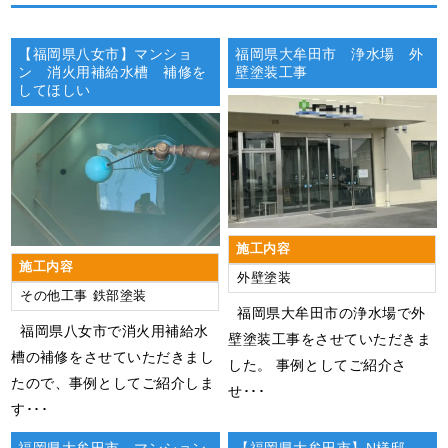
【福岡県八女市】マンショ
福岡県大牟田市 浄水場 外
ン 消火用補給水槽 補修を
壁塗装工事
してほしい
施工内容
施工内容
外壁塗装
その他工事
鉄部塗装
福岡県大牟田市の浄水場で外
福岡県八女市で消火用補給水
壁塗装工事をさせていただきま
槽の補修をさせていただきまし
した。 事例としてご紹介さ
たので、事例としてご紹介しま
せ･･･
す･･･