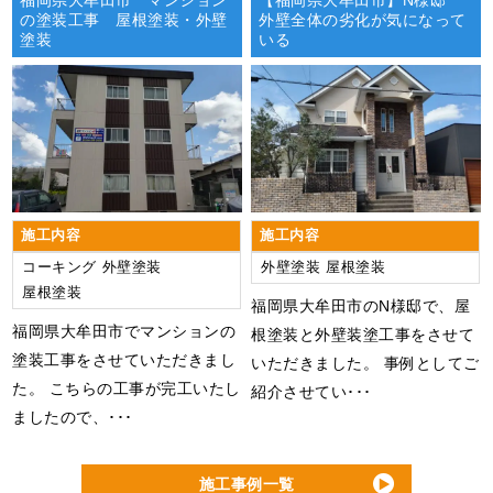
福岡県大牟田市 マンション
【福岡県大牟田市】N様邸
の塗装工事 屋根塗装・外壁
外壁全体の劣化が気になって
塗装
いる
施工内容
施工内容
コーキング
外壁塗装
外壁塗装
屋根塗装
屋根塗装
福岡県大牟田市のN様邸で、屋
福岡県大牟田市でマンションの
根塗装と外壁装塗工事をさせて
塗装工事をさせていただきまし
いただきました。 事例としてご
た。 こちらの工事が完工いたし
紹介させてい･･･
ましたので、･･･
施工事例一覧