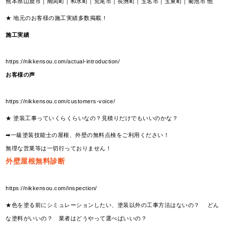
熊本県山鹿市｜南関町｜和水町｜荒尾市｜長洲町｜玉名市｜玉東町｜菊池市 他
★ 地元のお客様の施工実績多数掲載！
施工実績
https://nikkensou.com/actual-introduction/
お客様の声
https://nikkensou.com/customers-voice/
★ 塗装工事っていくらくらいなの？見積りだけでもいいのかな？
➡一級塗装技能士の屋根、外壁の無料点検をご利用ください！
無理な営業等は一切行っておりません！
外壁屋根無料診断
https://nikkensou.com/inspection/
★色を塗る前にシミュレーションしたい、塗装以外の工事方法はないの？ どん
な塗料がいいの？ 業者はどうやって選べばいいの？