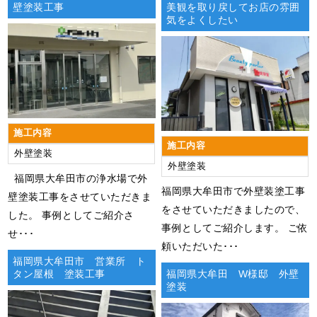
壁塗装工事
美観を取り戻してお店の雰囲
気をよくしたい
施工内容
施工内容
外壁塗装
外壁塗装
福岡県大牟田市の浄水場で外
福岡県大牟田市で外壁装塗工事
壁塗装工事をさせていただきま
をさせていただきましたので、
した。 事例としてご紹介さ
事例としてご紹介します。 ご依
せ･･･
頼いただいた･･･
福岡県大牟田市 営業所 ト
タン屋根 塗装工事
福岡県大牟田 W様邸 外壁
塗装