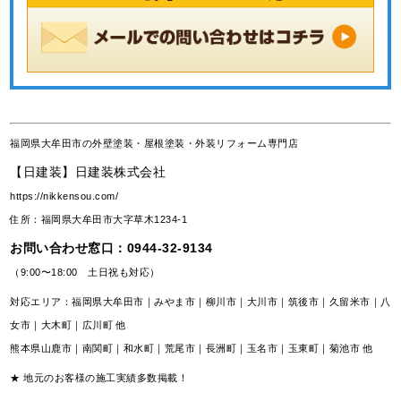
福岡県大牟田市の外壁塗装・屋根塗装・外装リフォーム専門店
【日建装】日建装株式会社
https://nikkensou.com/
住所：福岡県大牟田市大字草木1234-1
お問い合わせ窓口：
0944-32-9134
（9:00〜18:00 土日祝も対応）
対応エリア：福岡県大牟田市｜みやま市｜柳川市｜大川市｜筑後市｜久留米市｜八
女市｜大木町｜広川町 他
熊本県山鹿市｜南関町｜和水町｜荒尾市｜長洲町｜玉名市｜玉東町｜菊池市 他
★ 地元のお客様の施工実績多数掲載！