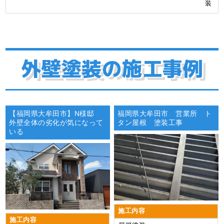
装
外壁塗装の施工事例
【福岡県大牟田市】N様邸
福岡県大牟田市 営業所 ト
外壁全体の劣化が気になって
タン屋根 塗装工事
いる
施工内容
施工内容