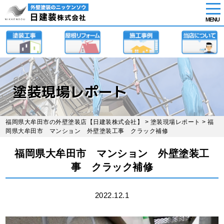
tog
nav
MENU
Skip
to
main
content
塗装現場レポート
福岡県大牟田市の外壁塗装店【日建装株式会社】
>
塗装現場レポート
> 福
岡県大牟田市 マンション 外壁塗装工事 クラック補修
福岡県大牟田市 マンション 外壁塗装工
事 クラック補修
2022.12.1