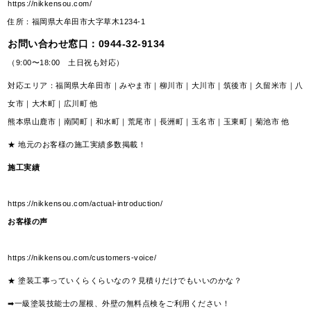
https://nikkensou.com/
住所：福岡県大牟田市大字草木1234-1
お問い合わせ窓口：
0944-32-9134
（9:00〜18:00 土日祝も対応）
対応エリア：福岡県大牟田市｜みやま市｜柳川市｜大川市｜筑後市｜久留米市｜八
女市｜大木町｜広川町 他
熊本県山鹿市｜南関町｜和水町｜荒尾市｜長洲町｜玉名市｜玉東町｜菊池市 他
★ 地元のお客様の施工実績多数掲載！
施工実績
https://nikkensou.com/actual-introduction/
お客様の声
https://nikkensou.com/customers-voice/
★ 塗装工事っていくらくらいなの？見積りだけでもいいのかな？
➡一級塗装技能士の屋根、外壁の無料点検をご利用ください！