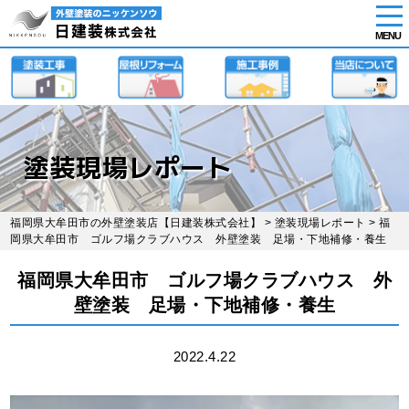
tog
nav
MENU
Skip
to
main
content
塗装現場レポート
福岡県大牟田市の外壁塗装店【日建装株式会社】
>
塗装現場レポート
> 福
岡県大牟田市 ゴルフ場クラブハウス 外壁塗装 足場・下地補修・養生
福岡県大牟田市 ゴルフ場クラブハウス 外
壁塗装 足場・下地補修・養生
2022.4.22