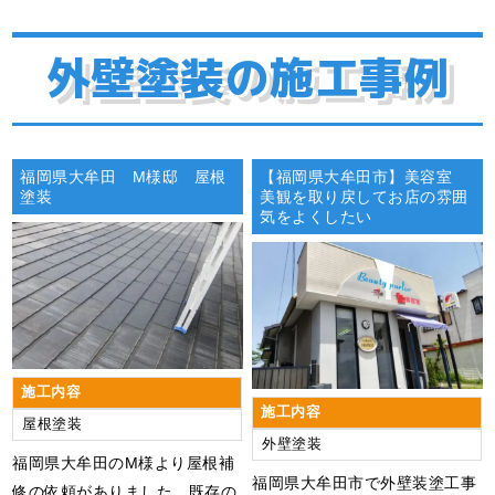
外壁塗装の施工事例
福岡県大牟田 M様邸 屋根
【福岡県大牟田市】美容室
塗装
美観を取り戻してお店の雰囲
気をよくしたい
施工内容
施工内容
屋根塗装
外壁塗装
​​福岡県大牟田のM様より屋根補
福岡県大牟田市で外壁装塗工事
修の依頼がありました。既存の