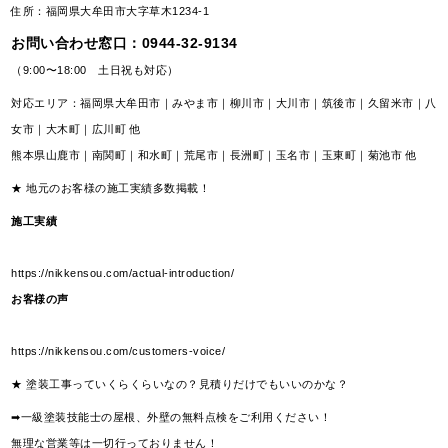
住所：福岡県大牟田市大字草木1234-1
お問い合わせ窓口：
0944-32-9134
（9:00〜18:00 土日祝も対応）
対応エリア：福岡県大牟田市｜みやま市｜柳川市｜大川市｜筑後市｜久留米市｜八
女市｜大木町｜広川町 他
熊本県山鹿市｜南関町｜和水町｜荒尾市｜長洲町｜玉名市｜玉東町｜菊池市 他
★ 地元のお客様の施工実績多数掲載！
施工実績
https://nikkensou.com/actual-introduction/
お客様の声
https://nikkensou.com/customers-voice/
★ 塗装工事っていくらくらいなの？見積りだけでもいいのかな？
➡一級塗装技能士の屋根、外壁の無料点検をご利用ください！
無理な営業等は一切行っておりません！