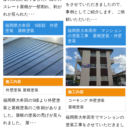
をさせていただきましたので、
スレート屋根が一部割れ、剥が
事例としてご紹介します。 ご依
れが見られた･･･
頼いただいた･･･
福岡県大牟田 S様邸 外壁
塗装 屋根塗装
福岡県大牟田市 マンション
の塗装工事 屋根塗装・外壁
塗装
施工内容
外壁塗装
屋根塗装
施工内容
福岡県大牟田のS様より外壁塗
コーキング
外壁塗装
屋根塗装
装と屋根塗装のご依頼がありま
した。屋根の塗装の禿げが見ら
福岡県大牟田市でマンションの
れました。 屋･･･
塗装工事をさせていただきまし